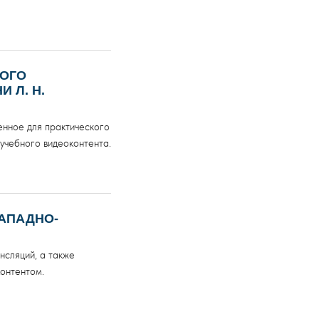
КОГО
 Л. Н.
нное для практического
учебного видеоконтента.
ЗАПАДНО-
ансляций, а также
контентом.