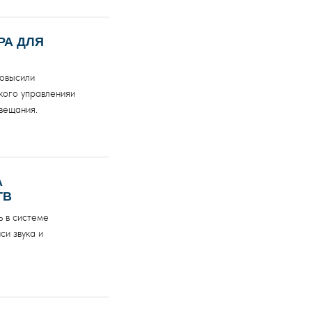
РА ДЛЯ
повысили
кого управленияи
вещания.
А
ТВ
ь в системе
си звука и