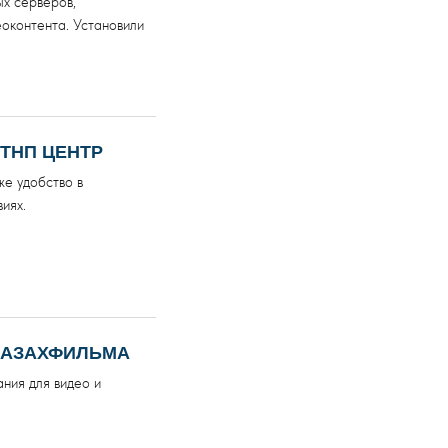
ых серверов,
еоконтента. Установили
ТНП ЦЕНТР
же удобство в
иях.
КАЗАХФИЛЬМА
ния для видео и